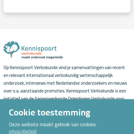
Op Kennispoort Verloskunde vind je samenvattingen van recent
en relevant internationaal verloskundig wetenschappelijk
onderzoek, interviews met Nederlandse onderzoekers en nieuws
over o.a. aanstaande promoties. Kennispoort Verloskunde is een
initiatief van de Samenwerkende Opleidingen Verloskunde voor
verloskundigen (in opleiding).
Cookie toestemming
Over Kennispoort Verloskunde
Deze website maakt gebruik van cookies.
privacybeleid
Contact