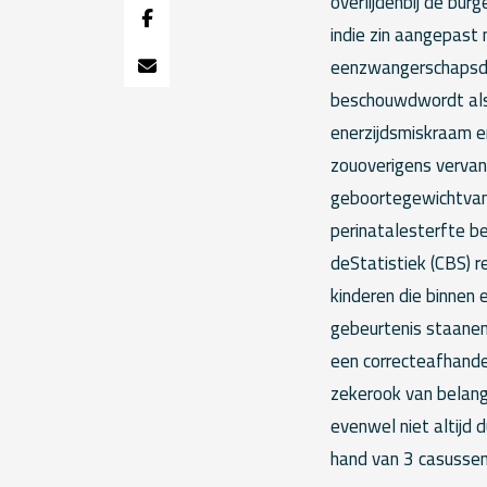
overlijdenbij de bur
indie zin aangepast 
eenzwangerschapsdu
beschouwdwordt als e
enerzijdsmiskraam 
zouoverigens vervan
geboortegewichtvan 
perinatalesterfte be
deStatistiek (CBS) 
kinderen die binnen 
gebeurtenis staanemo
een correcteafhande
zekerook van belang
evenwel niet altijd d
hand van 3 casussen