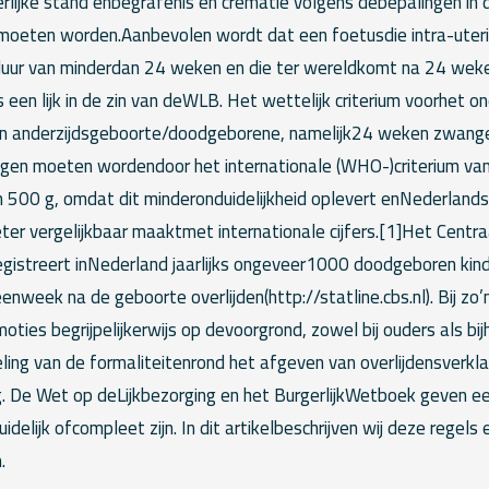
gerlijke stand enbegrafenis en crematie volgens debepalingen in
moeten worden.Aanbevolen wordt dat een foetusdie intra-uterien
ur van minderdan 24 weken en die ter wereldkomt na 24 weke
en lijk in de zin van deWLB. Het wettelijk criterium voorhet o
en anderzijdsgeboorte/doodgeborene, namelijk24 weken zwange
gen moeten wordendoor het internationale (WHO-)criterium va
500 g, omdat dit minderonduidelijkheid oplevert enNederlandse
ter vergelijkbaar maaktmet internationale cijfers.[1]Het Centr
registreert inNederland jaarlijks ongeveer1000 doodgeboren ki
eenweek na de geboorte overlijden(http://statline.cbs.nl). Bij zo
ties begrijpelijkerwijs op devoorgrond, zowel bij ouders als bij
ling van de formaliteitenrond het afgeven van overlijdensverkla
. De Wet op deLijkbezorging en het BurgerlijkWetboek geven ee
uidelijk ofcompleet zijn. In dit artikelbeschrijven wij deze regels
.