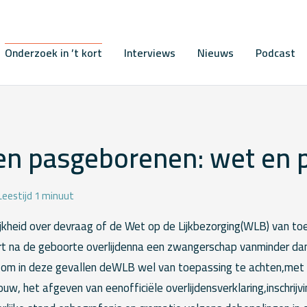
Onderzoek in ’t kort
Interviews
Nieuws
Podcast
en pasgeborenen: wet en p
Leestijd 1 minuut
ijkheid over devraag of de Wet op de Lijkbezorging(WLB) van toe
rt na de geboorte overlijdenna een zwangerschap vanminder d
 om in deze gevallen deWLB wel van toepassing te achten,met 
houw, het afgeven van eenofficiële overlijdensverklaring,inschrij