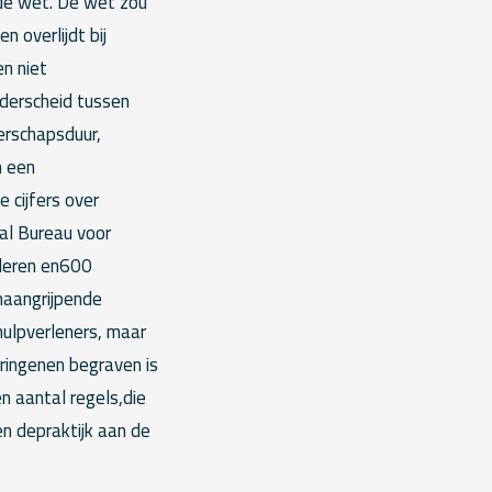
 de wet. De wet zou
 overlijdt bij
n niet
nderscheid tussen
rschapsduur,
n een
 cijfers over
aal Bureau voor
nderen en600
’naangrijpende
hulpverleners, maar
ringenen begraven is
n aantal regels,die
 en depraktijk aan de