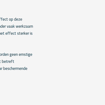
effect op deze
inder vaak werkzaam
et effect sterker is
orden geen ernstige
t betreft
aar beschermende