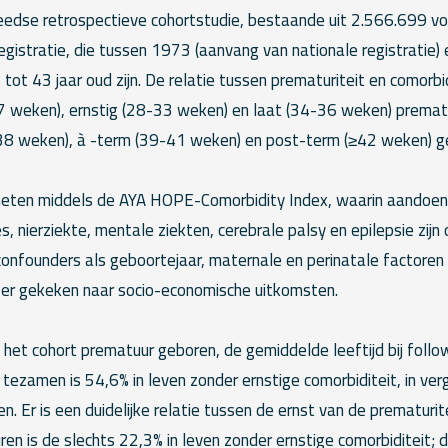
eedse retrospectieve cohortstudie, bestaande uit 2.566.699 v
egistratie, die tussen 1973 (aanvang van nationale registratie
8 tot 43 jaar oud zijn. De relatie tussen prematuriteit en comorbi
 weken), ernstig (28-33 weken) en laat (34-36 weken) prematur
38 weken), à -term (39-41 weken) en post-term (≥42 weken) g
meten middels de AYA HOPE-Comorbidity Index, waarin aandoen
s, nierziekte, mentale ziekten, cerebrale palsy en epilepsie zijn
onfounders als geboortejaar, maternale en perinatale factoren 
s er gekeken naar socio-economische uitkomsten.
n het cohort prematuur geboren, de gemiddelde leeftijd bij follow
tezamen is 54,6% in leven zonder ernstige comorbiditeit, in ver
. Er is een duidelijke relatie tussen de ernst van de prematurite
en is de slechts 22,3% in leven zonder ernstige comorbiditeit; d