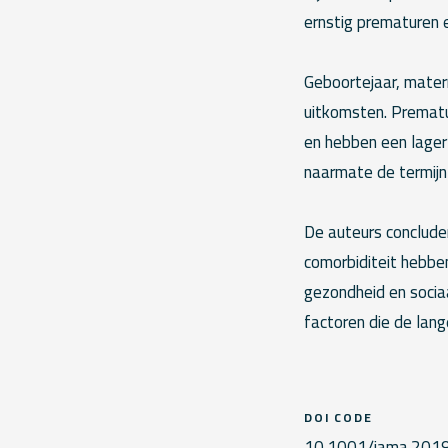
ernstig prematuren 
Geboortejaar, mater
uitkomsten. Prematu
en hebben een lager
naarmate de termijn
De auteurs conclude
comorbiditeit hebbe
gezondheid en socia
factoren die de lan
DOI CODE
10.1001/jama.201