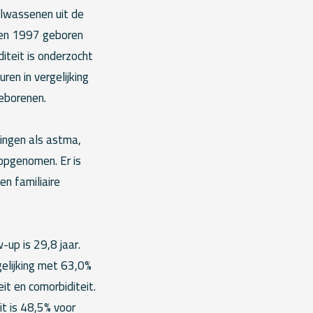
olwassenen uit de
) en 1997 geboren
diteit is onderzocht
en in vergelijking
eborenen.
ingen als astma,
 opgenomen. Er is
en familiaire
-up is 29,8 jaar.
gelijking met 63,0%
it en comorbiditeit.
it is 48,5% voor