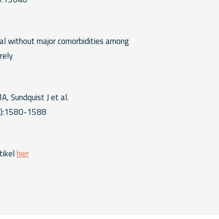
H
val without major comorbidities among
rely
, Sundquist J et al.
6):1580-1588
tikel
hier