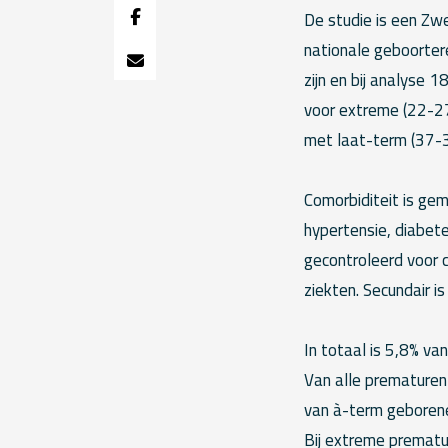
De studie is een Zw
nationale geboorter
zijn en bij analyse 1
voor extreme (22-27
met laat-term (37-
Comorbiditeit is ge
hypertensie, diabete
gecontroleerd voor c
ziekten. Secundair i
In totaal is 5,8% va
Van alle prematuren 
van à-term geborenen
Bij extreme prematur