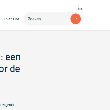
Over Ons
: een
or de
dreigende