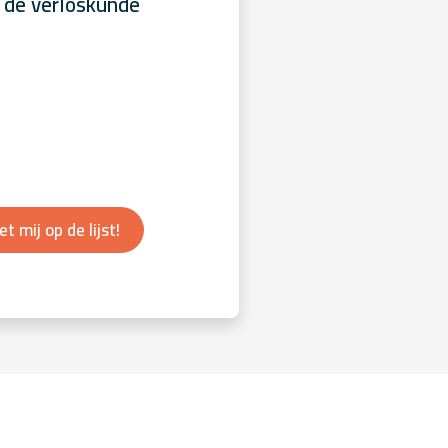
 de verloskunde
et mij op de lijst!