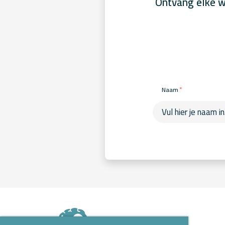
Ontvang elke w
*
Naam