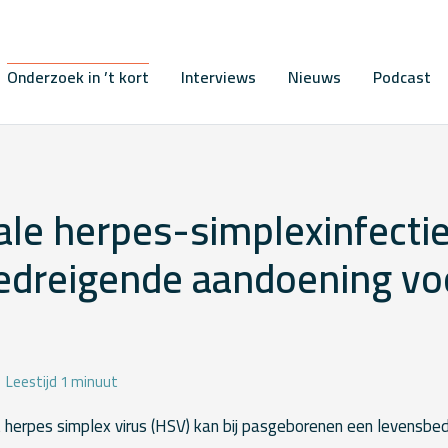
Onderzoek in ’t kort
Interviews
Nieuws
Podcast
ale herpes-simplexinfectie
edreigende aandoening vo
Leestijd 1 minuut
t herpes simplex virus (HSV) kan bij pasgeborenen een levensbe