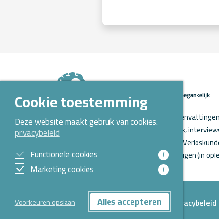
Cookie toestemming
Op Kennispoort Verloskunde vind je samenvattingen 
Deze website maakt gebruik van cookies.
verloskundig wetenschappelijk onderzoek, intervie
privacybeleid
o.a. aanstaande promoties. Kennispoort Verloskunde
Functionele cookies
Opleidingen Verloskunde voor verloskundigen (in ople
i
Marketing cookies
i
Alles accepteren
Privacybeleid
Voorkeuren opslaan
© 2026 Alle rechten voorbehouden