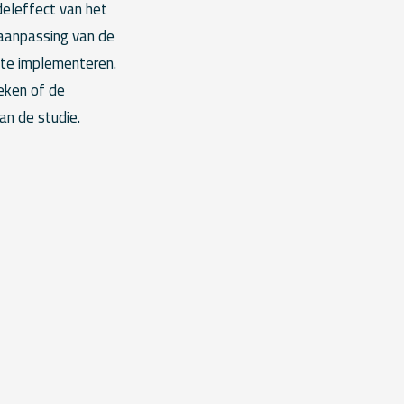
eleffect van het
 aanpassing van de
l te implementeren.
eken of de
an de studie.