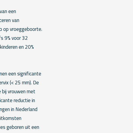
 van een
ceren van
o op vroeggeboorte.
fs 9% voor 32
 kinderen en 20%
nen een significante
rvix (< 25 mm). De
 bij vrouwen met
cante reductie in
ingen in Nederland
uitkomsten
jes geboren uit een