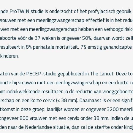
onde ProTWIN studie is onderzocht of het profylactisch gebruik
 vrouwen met een meerlingzwangerschap effectief is in het redu
uwen met een meerlingzwangerschap hebben een verhoogd risic
geboorte vóór de 37 weken is ongeveer 50%, daarvan wordt zel
esulteert in 8% perinatale mortaliteit, 7% ernstig gehandicapte
kinderen.
ltaten van de PECEP-studie gepubliceerd in The Lancet. Deze to
boorte bij vrouwen met een eenlingzwangerschap en een korte ce
t indrukwekkende resultaten in de reductie van vroeggeboorte
chap en een korte cervix (< 38 mm). Daarnaast is er een signifi
itkomst in deze groep. Jaarlijks worden er ongeveer 3200 meerl
n ongeveer 800 vrouwen met een cervix onder 38 mm. Indien de 
en naar de Nederlandse situatie, dan zal de sterfte onder kind