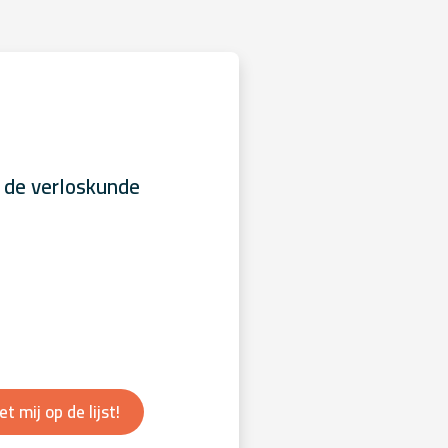
 de verloskunde
et mij op de lijst!