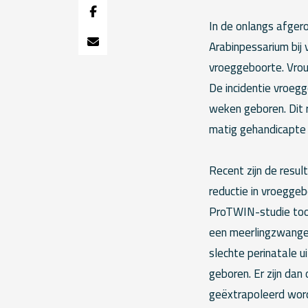
In de onlangs afger
Arabinpessarium bij
vroeggeboorte. Vro
De incidentie vroeg
weken geboren. Dit r
matig gehandicapte 
Recent zijn de resu
reductie in vroegge
ProTWIN-studie toon
een meerlingzwangers
slechte perinatale u
geboren. Er zijn da
geëxtrapoleerd word