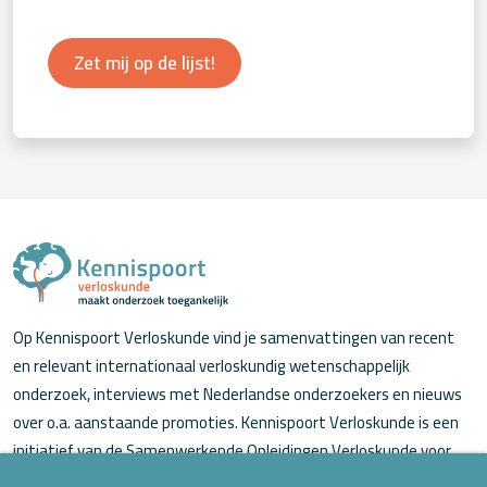
Zet mij op de lijst!
Op Kennispoort Verloskunde vind je samenvattingen van recent
en relevant internationaal verloskundig wetenschappelijk
onderzoek, interviews met Nederlandse onderzoekers en nieuws
over o.a. aanstaande promoties. Kennispoort Verloskunde is een
initiatief van de Samenwerkende Opleidingen Verloskunde voor
verloskundigen (in opleiding).