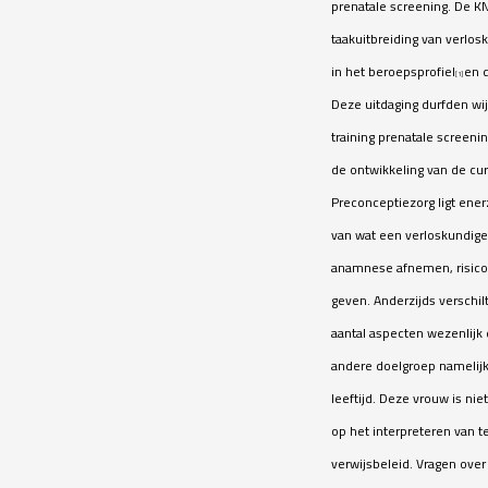
prenatale screening. De K
taakuitbreiding van verlo
in het beroepsprofiel
en d
[1]
Deze uitdaging durfden wij
training prenatale screeni
de ontwikkeling van de cu
Preconceptiezorg ligt ener
van wat een verloskundige 
anamnese afnemen, risicos
geven. Anderzijds verschi
aantal aspecten wezenlijk 
andere doelgroep namelijk
leeftijd. Deze vrouw is nie
op het interpreteren van te
verwijsbeleid. Vragen over 