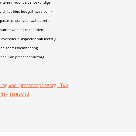
 terrein voor de verloskundige.
zich tot één, hooguit twee con –
epaste aanpak voor wat betreft
en samenwerking met andere
over allerlei aspecten van leefstijl
 op gedragsverandering,
deel van preconceptiezorg.
ing voor preconceptiezorg_TvV
PDF, 0.06MB)