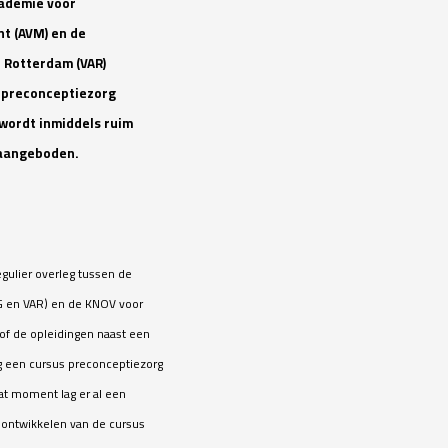
cademie voor
t (AVM) en de
 Rotterdam (VAR)
 preconceptiezorg
 wordt inmiddels ruim
 aangeboden.
egulier overleg tussen de
G en VAR) en de KNOV voor
 of de opleidingen naast een
g een cursus preconceptiezorg
t moment lag er al een
 ontwikkelen van de cursus