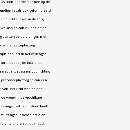
NOV anticipeerde hiermee op de
skundigen zoals ook geformuleerd
e ontwikkelingen in de zorg.
 wel aan en aan vullend op de
ng startten de opleidingen met
rsus pre conceptiezorg.
zijds heel erg in het verlengde
nu al doet bij de intake: een
electie toepassen, voorlichting
lt preconceptiezorg op aan een
ervan. Het richt zich op een
 de vrouw in de vruchtbare
t zwanger wat zijn invloed heeft
stuitslagen, risicoselectie en
fertiliteit horen bij de meest