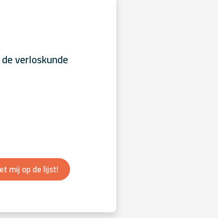
 de verloskunde
et mij op de lijst!