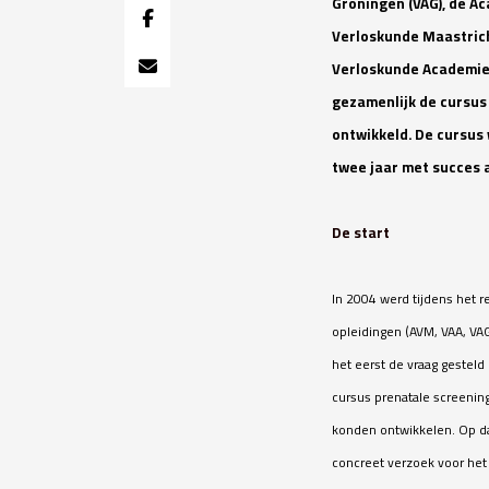
Groningen (VAG), de A
Verloskunde Maastrich
Verloskunde Academie
gezamenlijk de cursus
ontwikkeld. De cursus
twee jaar met succes
De start
In 2004 werd tijdens het r
opleidingen (AVM, VAA, VA
het eerst de vraag gesteld
cursus prenatale screenin
konden ontwikkelen. Op da
concreet verzoek voor het