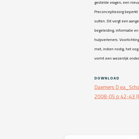
gestelde vragen, een nieuw
Preconceptiezorg beperkt 
sulten. Dit vergt een aang
begeleiding, informatie 
hulpverleners. Voorlichting 
met, indien nodig, het oog
vormt een wezenlijk onder
DOWNLOAD
Daemers D ea_Schol
2008-05 p 42-43 (