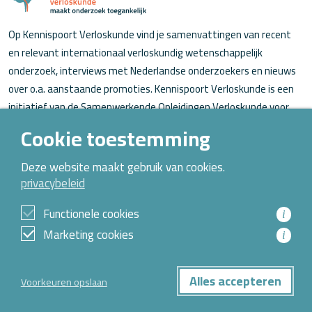
Op Kennispoort Verloskunde vind je samenvattingen van recent
en relevant internationaal verloskundig wetenschappelijk
onderzoek, interviews met Nederlandse onderzoekers en nieuws
over o.a. aanstaande promoties. Kennispoort Verloskunde is een
initiatief van de Samenwerkende Opleidingen Verloskunde voor
verloskundigen (in opleiding).
Cookie toestemming
Over Kennispoort Verloskunde
Deze website maakt gebruik van cookies.
privacybeleid
Contact
Archief
Functionele cookies
i
Marketing cookies
i
© 2026 Alle rechten voorbehouden
Alles accepteren
Voorkeuren opslaan
Privacybeleid