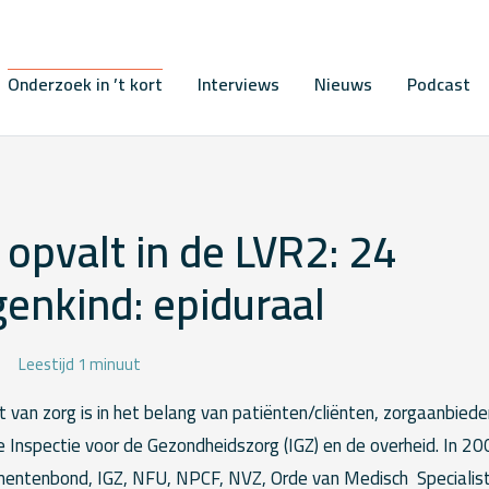
Onderzoek in ’t kort
Interviews
Nieuws
Podcast
opvalt in de LVR2: 24
enkind: epiduraal
Leestijd 1 minuut
it van zorg is in het belang van patiënten/cliënten, zorgaanbiede
e Inspectie voor de Gezondheidszorg (IGZ) en de overheid. In 2
umentenbond, IGZ, NFU, NPCF, NVZ, Orde van Medisch Specialis