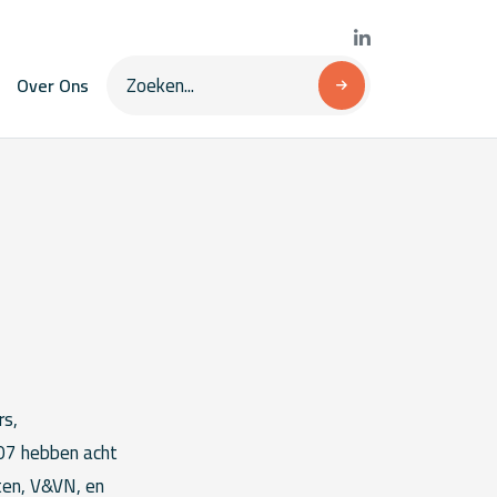
Over Ons
rs,
007 hebben acht
ten, V&VN, en