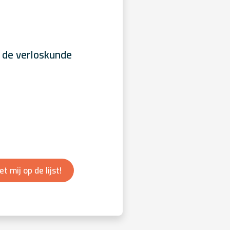
 de verloskunde
et mij op de lijst!