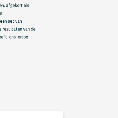
en, afgekort als
om
 een set van
e resultaten van de
heeft ons ertoe