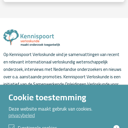
Op Kennispoort Verloskunde vind je samenvattingen van recent
en relevant internationaal verloskundig wetenschappelijk
onderzoek, interviews met Nederlandse onderzoekers en nieuws
over o.a. aanstaande promoties. Kennispoort Verloskunde is een
initiatief van de Samenwerkende Opleidingen Verloskunde voor
verloskundigen (in opleiding).
Cookie toestemming
Over Kennispoort Verloskunde
Deze website maakt gebruik van cookies.
privacybeleid
Contact
Archief