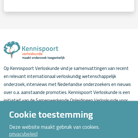
Op Kennispoort Verloskunde vind je samenvattingen van recent
en relevant internationaal verloskundig wetenschappelijk
onderzoek, interviews met Nederlandse onderzoekers en nieuws
over o.a. aanstaande promoties. Kennispoort Verloskunde is een
initiatief van de Samenwerkende Opleidingen Verloskunde voor
verloskundigen (in opleiding).
Cookie toestemming
Over Kennispoort Verloskunde
Deze website maakt gebruik van cookies.
privacybeleid
Contact