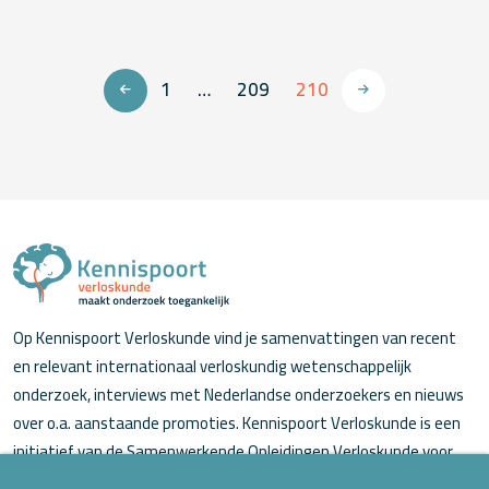
1
…
209
210
Op Kennispoort Verloskunde vind je samenvattingen van recent
en relevant internationaal verloskundig wetenschappelijk
onderzoek, interviews met Nederlandse onderzoekers en nieuws
over o.a. aanstaande promoties. Kennispoort Verloskunde is een
initiatief van de Samenwerkende Opleidingen Verloskunde voor
verloskundigen (in opleiding).