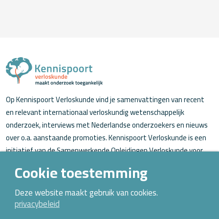
Op Kennispoort Verloskunde vind je samenvattingen van recent
en relevant internationaal verloskundig wetenschappelijk
onderzoek, interviews met Nederlandse onderzoekers en nieuws
over o.a. aanstaande promoties. Kennispoort Verloskunde is een
initiatief van de Samenwerkende Opleidingen Verloskunde voor
verloskundigen (in opleiding).
Cookie toestemming
Over Kennispoort Verloskunde
Deze website maakt gebruik van cookies.
privacybeleid
Contact